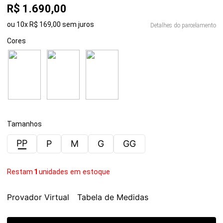
R$
1
.
690
,
00
ou
10
x
R$
169
,
00
sem juros
Detalhes do parcelamento
Cores
Tamanhos
PP
P
M
G
GG
Restam
1
unidades em estoque
Provador Virtual
Tabela de Medidas