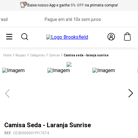
Baixe nosso App e ganhe
5% OFF
na primeira compra!
l
Pague em até 10x sem juros
Pri
Home
roupas
categorias
camisa
camisa seda - laranja sunrise
Camisa Seda - Laranja Sunrise
REF
:
CESD000001PI17074