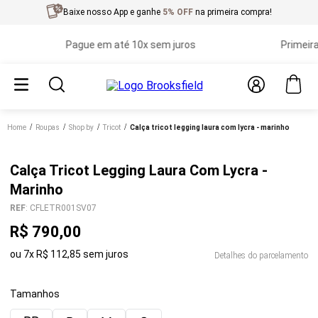
Baixe nosso App e ganhe
5% OFF
na primeira compra!
Pague em até 10x sem juros
Primeira tr
Home
roupas
shop by
tricot
calça tricot legging laura com lycra - marinho
Calça Tricot Legging Laura Com Lycra -
Marinho
REF
:
CFLETR001SV07
R$
790
,
00
ou
7
x
R$
112
,
85
sem juros
Detalhes do parcelamento
Tamanhos