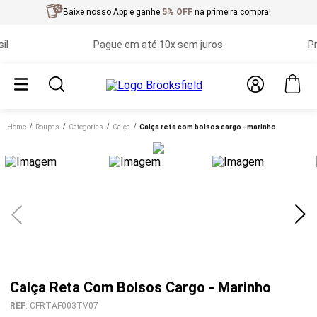
Baixe nosso App e ganhe
5% OFF
na primeira compra!
Pague em até 10x sem juros
Primeir
Home
roupas
categorias
calça
calça reta com bolsos cargo - marinho
Calça Reta Com Bolsos Cargo - Marinho
REF
:
CFRTAF003TV07