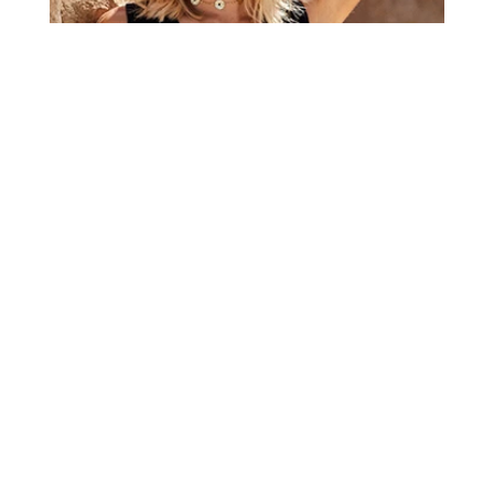
SEJA CLIENTE BROOKSDONNA
Cadastre-se para receber
promoções
e
novidades
Data de aniversário:
Li e concordo com o
Termo de consentimento
ENVIAR