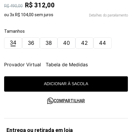
R$
312
,
00
R$
490
,
00
ou
3
x
R$
104
,
00
sem juros
Detalhes do parcelamento
Tamanhos
34
36
38
40
42
44
Provador Virtual
Tabela de Medidas
ADICIONAR À SACOLA
COMPARTILHAR
Entrega ou retirada em loja