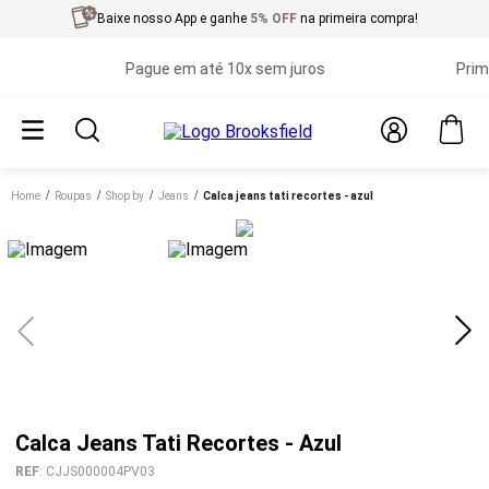
Baixe nosso App e ganhe
5% OFF
na primeira compra!
Pague em até 10x sem juros
Primeira
Home
roupas
shop by
jeans
calca jeans tati recortes - azul
Calca Jeans Tati Recortes - Azul
REF
:
CJJS000004PV03