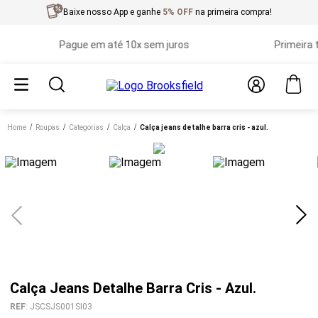
Baixe nosso App e ganhe
5% OFF
na primeira compra!
Pague em até 10x sem juros
Primeira troc
Home
roupas
categorias
calça
calça jeans detalhe barra cris - azul.
Calça Jeans Detalhe Barra Cris - Azul.
REF
:
JSCSJS001SI03