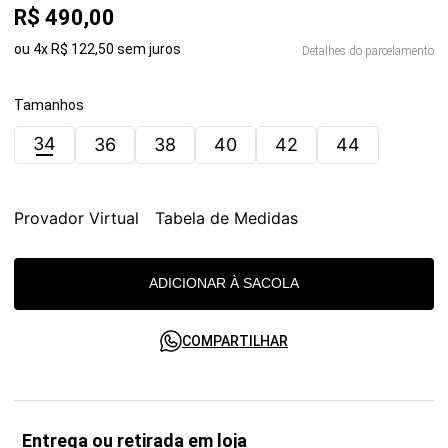
R$
490
,
00
ou
4
x
R$
122
,
50
sem juros
Detalhes do parcelamento
Tamanhos
34
36
38
40
42
44
Provador Virtual
Tabela de Medidas
ADICIONAR À SACOLA
COMPARTILHAR
Entrega ou retirada em loja