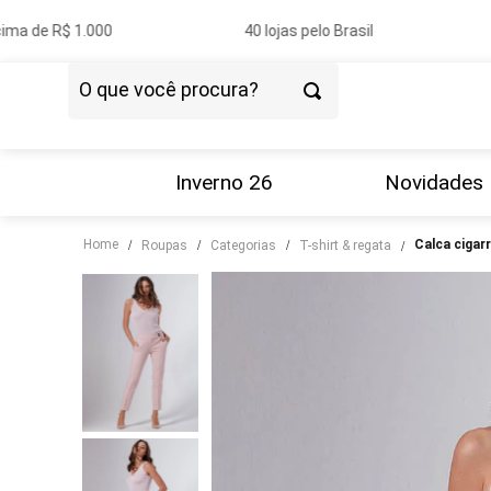
ma de R$ 1.000
40 lojas pelo Brasil
O que você procura?
TERMOS MAIS BUSCADOS
1
º
vestido
Inverno 26
Novidades
2
º
blazer
Home
calca ciga
roupas
categorias
t-shirt & regata
3
º
calça
4
º
blusa
5
º
tricot
6
º
camisa
7
º
saia
8
º
couro
9
º
calça jeans