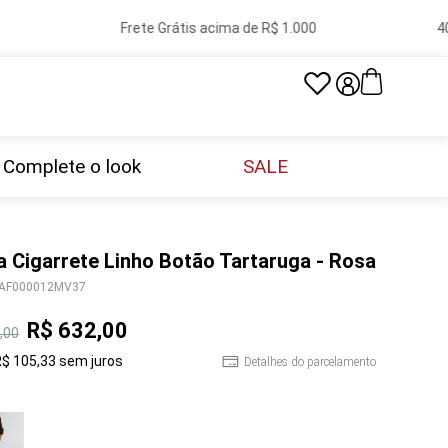
Frete Grátis acima de R$ 1.000
40 
Complete o look
SALE
a Cigarrete Linho Botão Tartaruga - Rosa
AF000012MV37
R$
632
,
00
,
00
R$
105
,
33
sem juros
Detalhes do parcelamento