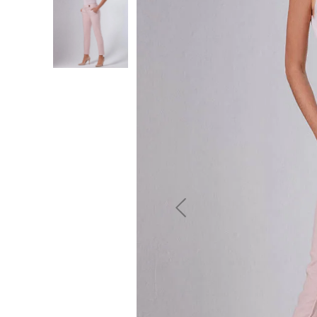
10
º
jeans