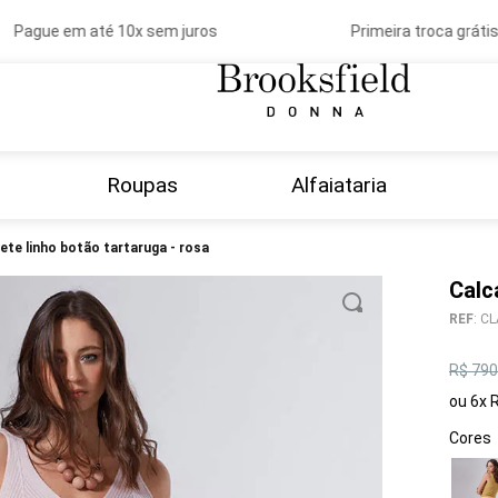
Pague em até 10x sem juros
Primeira troca grátis
Roupas
Alfaiataria
rrete linho botão tartaruga - rosa
Calc
REF
:
CL
R$
790
ou
6
x
Cores