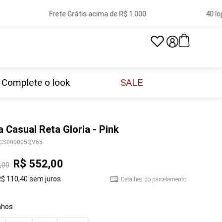
Frete Grátis acima de R$ 1.000
40 loja
Complete o look
SALE
a Casual Reta Gloria - Pink
CS000005QV65
R$
552
,
00
,
00
R$
110
,
40
sem juros
Detalhes do parcelamento
hos