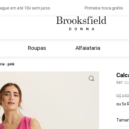
gue em até 10x sem juros
Primeira troca grátis
Roupas
Alfaiataria
ria - pink
Calc
REF
:
CL
R$
690
ou
5
x
Taman