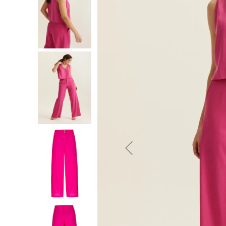
10
º
jeans