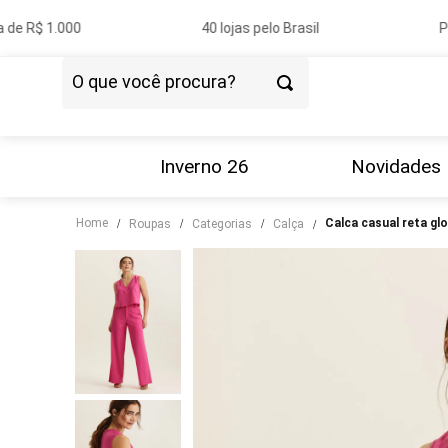
de R$ 1.000
40 lojas pelo Brasil
Pa
O que você procura?
TERMOS MAIS BUSCADOS
1
º
vestido
Inverno 26
Novidades
2
º
blazer
Home
calca casual reta glo
roupas
categorias
calça
3
º
calça
4
º
blusa
5
º
tricot
6
º
camisa
7
º
couro
8
º
calça jeans
9
º
saia