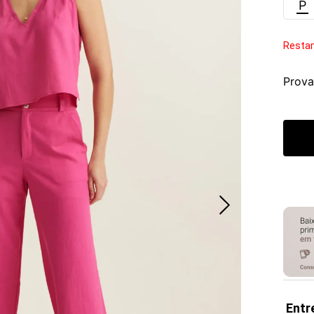
P
Resta
Prova
Entr