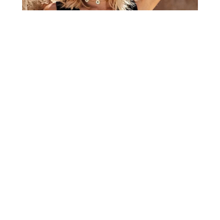
SEJA CLIENTE BROOKSDONNA
Cadastre-se para receber
promoções
e
novidades
Data de aniversário:
Li e concordo com o
Termo de consentimento
ENVIAR