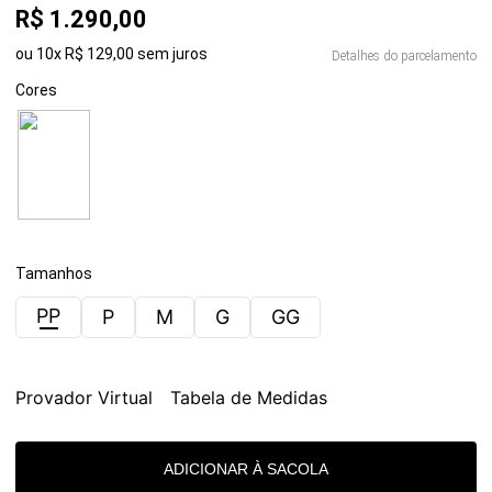
R$
1
.
290
,
00
ou
10
x
R$
129
,
00
sem juros
Detalhes do parcelamento
Cores
Tamanhos
PP
P
M
G
GG
Provador Virtual
Tabela de Medidas
ADICIONAR À SACOLA