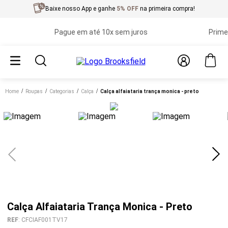
Baixe nosso App e ganhe
5% OFF
na primeira compra!
Pague em até 10x sem juros
Primeira t
Home
roupas
categorias
calça
calça alfaiataria trança monica - preto
Calça Alfaiataria Trança Monica - Preto
REF
:
CFCIAF001TV17