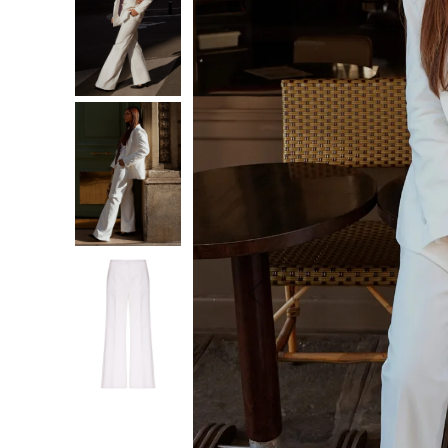
10
º
jeans