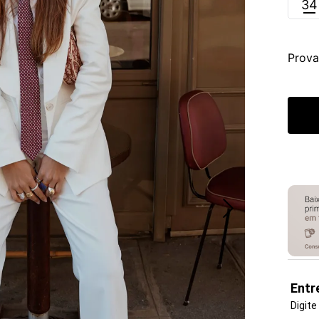
34
Prova
Entr
Digite