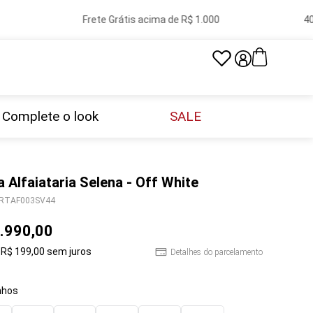
Frete Grátis acima de R$ 1.000
40 l
Complete o look
SALE
a Alfaiataria Selena - Off White
RTAF003SV44
.
990
,
00
R$
199
,
00
sem juros
Detalhes do parcelamento
hos