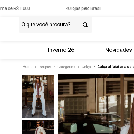
a de R$ 1.000
40 lojas pelo Brasil
O que você procura?
TERMOS MAIS BUSCADOS
1
º
vestido
Inverno 26
Novidades
2
º
blazer
Home
calça alfaiataria sel
roupas
categorias
calça
3
º
calça
4
º
blusa
5
º
tricot
6
º
camisa
7
º
couro
8
º
saia
9
º
calça jeans