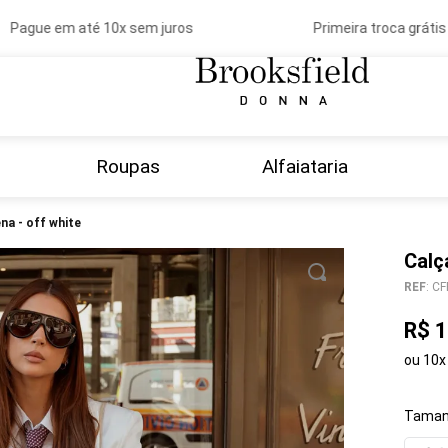
Pague em até 10x sem juros
Primeira troca grátis
Roupas
Alfaiataria
ena - off white
Calç
REF
:
CF
R$
1
ou
10
x
Taman