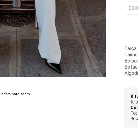
Calça
Caime
Bolsos
Botão
Algod
 a foto para zoom
Kit
fal
Co
Tec
96%