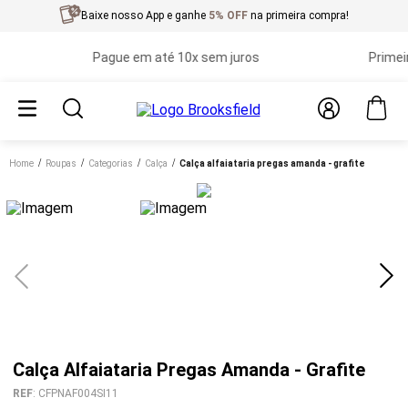
Baixe nosso App e ganhe
5% OFF
na primeira compra!
Pague em até 10x sem juros
Primeira t
Home
roupas
categorias
calça
calça alfaiataria pregas amanda - grafite
Calça Alfaiataria Pregas Amanda - Grafite
REF
:
CFPNAF004SI11