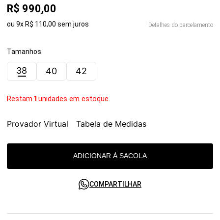
R$
990
,
00
ou
9
x
R$
110
,
00
sem juros
Detalhes do parcelamento
Tamanhos
38
40
42
Restam
1
unidades em estoque
Provador Virtual
Tabela de Medidas
ADICIONAR À SACOLA
COMPARTILHAR