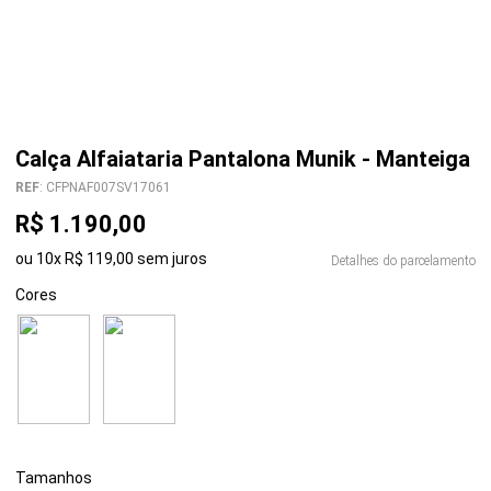
Calça Alfaiataria Pantalona Munik - Manteiga
REF
:
CFPNAF007SV17061
R$
1
.
190
,
00
ou
10
x
R$
119
,
00
sem juros
Detalhes do parcelamento
Cores
Tamanhos