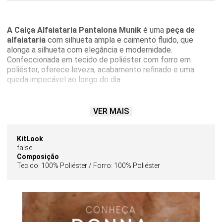
A Calça Alfaiataria Pantalona Munik
é uma
peça de
alfaiataria
com silhueta ampla e caimento fluido, que
alonga a silhueta com elegância e modernidade.
Confeccionada em tecido de poliéster com forro em
poliéster, oferece leveza, acabamento refinado e uma
queda impecável ao longo do dia.
O modelo possui bolsos faca laterais e bolso traseiro no
estilo alfaiataria, com fechamento frontal por botão que
VER MAIS
garante praticidade e visual clean.
A calça pantalona
feminina na cor manteiga
da Brooksfield Donna é suave,
versátil e incrivelmente elegante, transitando com
KitLook
false
facilidade entre o ambiente profissional e ocasiões
Composição
especiais. Combine com o
blazer de alfaiataria para um
Tecido: 100% Poliéster / Forro: 100% Poliéster
conjunto
de alto impacto, ou use com blusas e camisas
para composições modernas e refinadas com a
sofisticação de Brooksdonna.
Compre online | Frete grátis acima de R$ 1.000 | Parcele
em até 10x sem juros |
Consulte a tabela de medidas