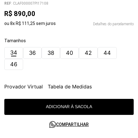
REF
:
CLAF000007PI17108
R$
890
,
00
ou
8
x
R$
111
,
25
sem juros
Detalhes do parcelamento
Tamanhos
34
36
38
40
42
44
46
Provador Virtual
Tabela de Medidas
ADICIONAR À SACOLA
COMPARTILHAR