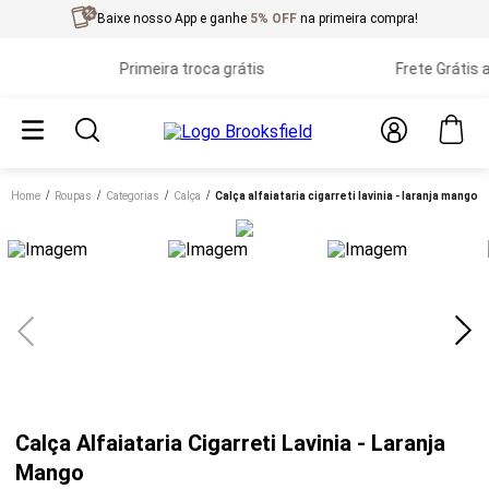
Baixe nosso App e ganhe
5% OFF
na primeira compra!
Primeira troca grátis
Frete Grátis aci
Home
roupas
categorias
calça
calça alfaiataria cigarreti lavinia - laranja mango
Calça Alfaiataria Cigarreti Lavinia - Laranja
Mango