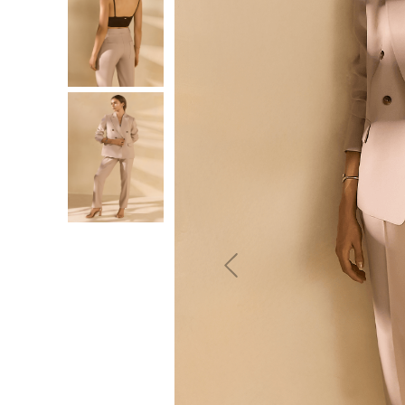
10
º
jeans