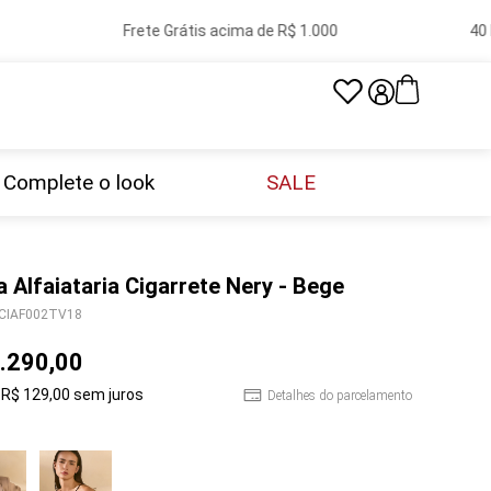
Frete Grátis acima de R$ 1.000
40 loja
Complete o look
SALE
a Alfaiataria Cigarrete Nery - Bege
CIAF002TV18
.
290
,
00
R$
129
,
00
sem juros
Detalhes do parcelamento