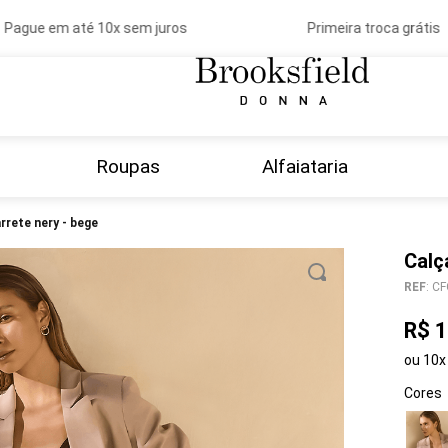
gue em até 10x sem juros
Primeira troca grátis
Roupas
Alfaiataria
garrete nery - bege
Calç
REF
:
CF
R$
1
ou
10
x
Cores