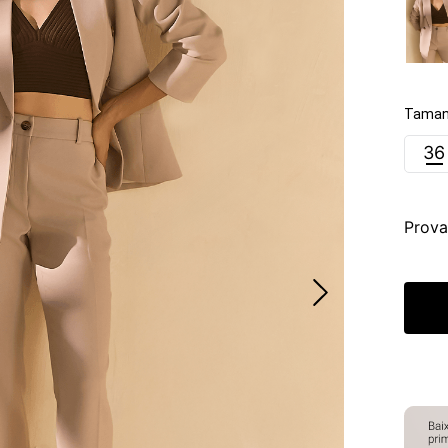
Taman
36
Prova