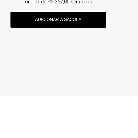
ou
10
x de
R$
357
,
00
sem juros
ADICIONAR À SACOLA