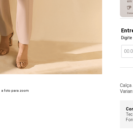
Entr
Digite
Calça 
Varia
 a foto para zoom
Co
Tec
For