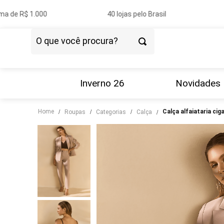
de R$ 1.000
40 lojas pelo Brasil
Pa
O que você procura?
TERMOS MAIS BUSCADOS
1
º
vestido
Inverno 26
Novidades
2
º
blazer
Home
calça alfaiataria ci
roupas
categorias
calça
3
º
calça
4
º
blusa
5
º
tricot
6
º
camisa
7
º
saia
8
º
couro
9
º
calça jeans