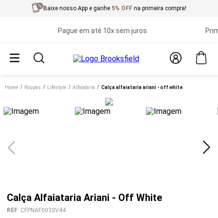
Baixe nosso App e ganhe
5% OFF
na primeira compra!
Pague em até 10x sem juros
Primeira
Home
roupas
lifestyle
alfaiataria
calça alfaiataria ariani - off white
Calça Alfaiataria Ariani - Off White
REF
:
CFPNAF003SV44