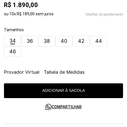
R$
1
.
890
,
00
ou
10
x
R$
189
,
00
sem juros
Detalhes do parcelamento
Tamanhos
34
36
38
40
42
44
46
Provador Virtual
Tabela de Medidas
ADICIONAR À SACOLA
COMPARTILHAR