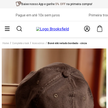
Baixe nosso App e ganhe
5% OFF
na primeira compra!
Pague em até 10x sem juros
Primeira troca grá
Home
complete o look
acessórios
boné niki veludo bordado - cinza