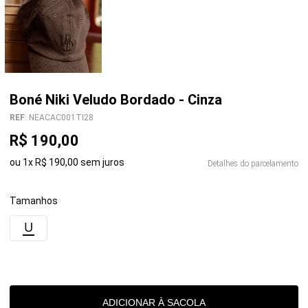
Boné Niki Veludo Bordado - Cinza
REF
:
NEACAC001TI28
R$
190
,
00
ou
1
x
R$
190
,
00
sem juros
Detalhes do parcelamento
Tamanhos
U
ADICIONAR À SACOLA