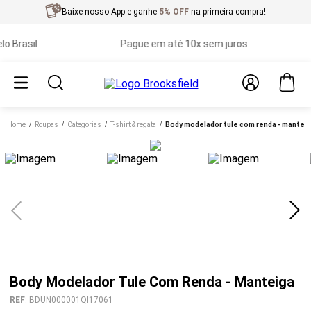
Baixe nosso App e ganhe
5% OFF
na primeira compra!
rasil
Pague em até 10x sem juros
Home
roupas
categorias
t-shirt & regata
body modelador tule com renda - mantei
Body Modelador Tule Com Renda - Manteiga
REF
:
BDUN000001QI17061