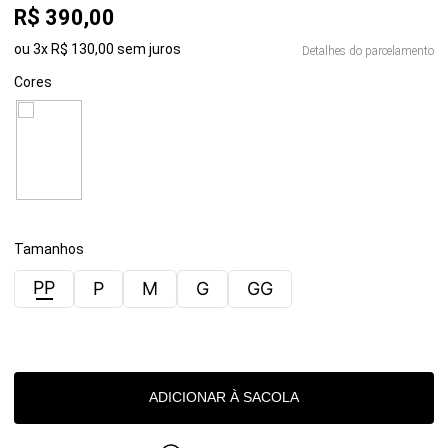
R$
390
,
00
ou
3
x
R$
130
,
00
sem juros
Detalhes do parcelamento
Cores
Tamanhos
PP
P
M
G
GG
Provador Virtual
Tabela de Medidas
ADICIONAR À SACOLA