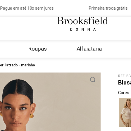
ague em até 10x sem juros
Primeira troca grátis
Roupas
Alfaiataria
ter listrado - marinho
REF
:
BB
Blus
Cores