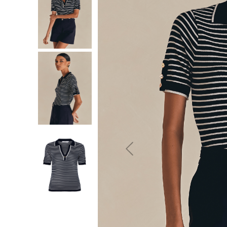
10
º
jeans