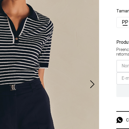
Taman
PP
Produt
Preenc
retorn
C