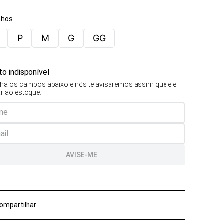
hos
P
M
G
GG
o indisponível
ha os campos abaixo e nós te avisaremos assim que ele
ar ao estoque.
AVISE-ME
ompartilhar