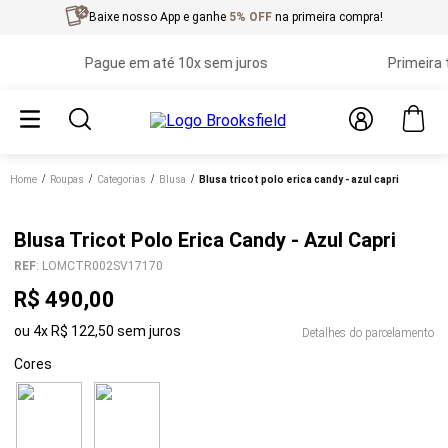
Baixe nosso App e ganhe
5% OFF
na primeira compra!
Pague em até 10x sem juros
Primeira troc
Home
roupas
categorias
blusa
blusa tricot polo erica candy - azul capri
Blusa Tricot Polo Erica Candy - Azul Capri
REF
:
LOMCTR002SV17170
R$
490
,
00
ou
4
x
R$
122
,
50
sem juros
Detalhes do parcelamento
Cores