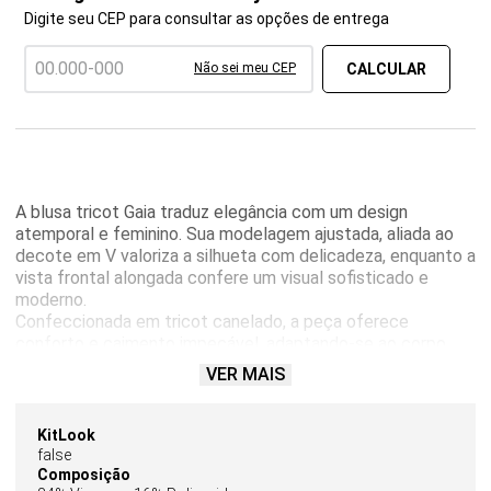
Digite seu CEP para consultar as opções de entrega
Não sei meu CEP
A blusa tricot Gaia traduz elegância com um design
atemporal e feminino. Sua modelagem ajustada, aliada ao
decote em V valoriza a silhueta com delicadeza, enquanto a
vista frontal alongada confere um visual sofisticado e
moderno.
Confeccionada em tricot canelado, a peça oferece
conforto e caimento impecável, adaptando-se ao corpo
com suavidade. Os botões metálicos personalizados
VER MAIS
aplicados ao longo da vista são o destaque do modelo,
agregando um toque de brilho sutil e acabamento refinado.
Versátil e elegante, a blusa Gaia é ideal para composições
KitLook
que transitam do dia à noite. Combine com peças de
false
alfaiataria para um look mais polido ou com jeans para uma
Composição