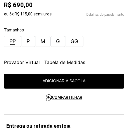
R$
690
,
00
ou
6
x
R$
115
,
00
sem juros
Detalhes do parcelamento
Tamanhos
PP
P
M
G
GG
Provador Virtual
Tabela de Medidas
ADICIONAR À SACOLA
COMPARTILHAR
Entrega ou retirada em loja