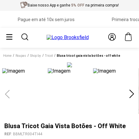
Baixe nosso App e ganhe
5% OFF
na primeira compra!
Pague em até 10x sem juros
Primeira troca gr
Home
roupas
shop by
tricot
blusa tricot gaia vista botões - off white
Blusa Tricot Gaia Vista Botões - Off White
REF
:
BBMLTR004TI44