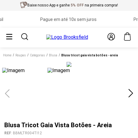
Baixe nosso App e ganhe
5% OFF
na primeira compra!
Pague em até 10x sem juros
Primei
Home
roupas
categorias
blusa
blusa tricot gaia vista botões - areia
Blusa Tricot Gaia Vista Botões - Areia
REF
:
BBMLTR004TI12