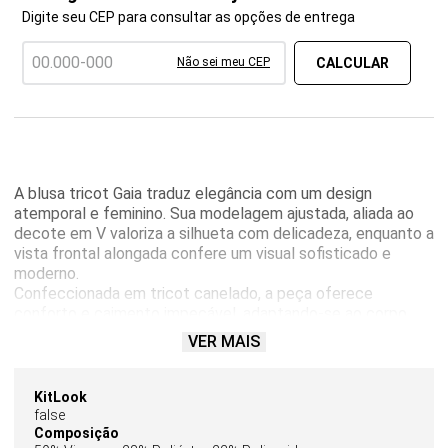
Digite seu CEP para consultar as opções de entrega
Não sei meu CEP
A blusa tricot Gaia traduz elegância com um design
atemporal e feminino. Sua modelagem ajustada, aliada ao
decote em V valoriza a silhueta com delicadeza, enquanto a
vista frontal alongada confere um visual sofisticado e
moderno.
Confeccionada em tricot canelado, a peça oferece
conforto e caimento impecável, adaptando-se ao corpo
com suavidade. Os botões metálicos personalizados
VER MAIS
aplicados ao longo da vista são o destaque do modelo,
agregando um toque de brilho sutil e acabamento refinado.
Versátil e elegante, a blusa Gaia é ideal para composições
KitLook
que transitam do dia à noite. Combine com peças de
false
alfaiataria para um look mais polido ou com jeans para uma
Composição