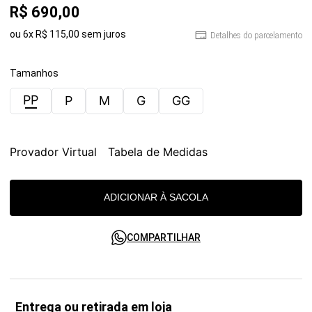
R$
690
,
00
ou
6
x
R$
115
,
00
sem juros
Detalhes do parcelamento
Tamanhos
PP
P
M
G
GG
Provador Virtual
Tabela de Medidas
ADICIONAR À SACOLA
COMPARTILHAR
Entrega ou retirada em loja