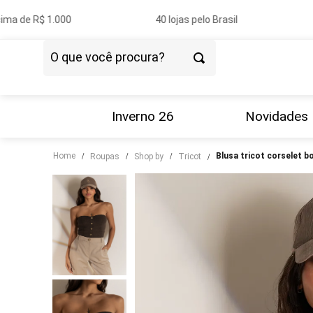
ma de R$ 1.000
40 lojas pelo Brasil
O que você procura?
TERMOS MAIS BUSCADOS
1
º
vestido
Inverno 26
Novidades
2
º
blazer
Home
blusa tricot corselet b
roupas
shop by
tricot
3
º
calça
4
º
blusa
5
º
tricot
6
º
camisa
7
º
couro
8
º
calça jeans
9
º
saia