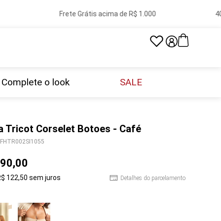
Frete Grátis acima de R$ 1.000
40 l
Complete o look
SALE
a Tricot Corselet Botoes - Café
FHTR002SI1055
90
,
00
R$
122
,
50
sem juros
Detalhes do parcelamento