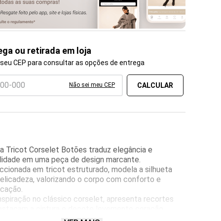
ega ou retirada em loja
 seu CEP para consultar as opções de entrega
Não sei meu CEP
a Tricot Corselet Botões traduz elegância e
ilidade em uma peça de design marcante.
cionada em tricot estruturado, modela a silhueta
elicadeza, valorizando o corpo com conforto e
icação.
spiração no clássico corselet, apresenta recortes
estacam a cintura e decote levemente coração,
ndo um toque contemporâneo e refinado. Os botões