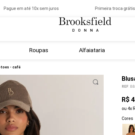
Pague em até 10x sem juros
Primeira troca grátis
Roupas
Alfaiataria
otoes - café
Blus
REF
:
BB
R$
4
ou
4
x
Cores