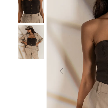
10
º
jeans