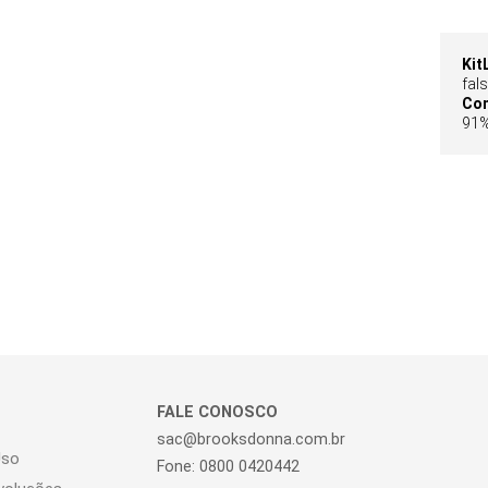
fronta
peça, 
Versát
Kit
trans
fal
alfaia
Co
91%
FALE CONOSCO
sac@brooksdonna.com.br
Uso
Fone: 0800 0420442