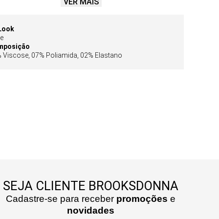
VER MAIS
is metálicos adicionam charme e personalidade à
criando um ponto de luz sutil e elegante.
il e atemporal, é perfeita para composições que
Look
itam do casual chic ao look noturno, combinando com
se
taria, saias ou denim.
mposição
 Viscose, 07% Poliamida, 02% Elastano
SEJA CLIENTE BROOKSDONNA
Cadastre-se para receber
promoções
e
novidades