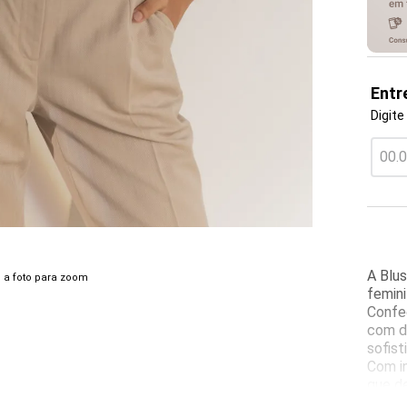
Entr
Digite
A Blus
 a foto para zoom
femin
Confec
com d
sofist
Com in
que d
traze