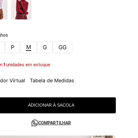
hos
M
P
G
GG
m
1
unidades em estoque
dor Virtual
Tabela de Medidas
ADICIONAR À SACOLA
COMPARTILHAR