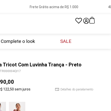
Frete Grátis acima de R$ 1.000
40 l
Complete o look
SALE
a Tricot Com Luvinha Trança - Preto
TR000004QI17
90
,
00
R$
122
,
50
sem juros
Detalhes do parcelamento