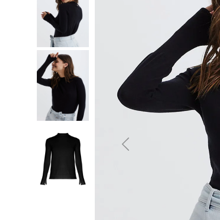
10
º
jeans