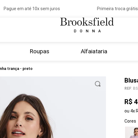
Pague em até 10x sem juros
Primeira troca grátis
Roupas
Alfaiataria
inha trança - preto
Blus
REF
:
BS
R$
4
ou
4
x
Cores