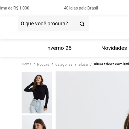
ma de R$ 1.000
40 lojas pelo Brasil
O que você procura?
TERMOS MAIS BUSCADOS
1
º
vestido
Inverno 26
Novidades
2
º
blazer
Home
blusa tricot com luv
roupas
categorias
blusa
3
º
calça
4
º
blusa
5
º
tricot
6
º
camisa
7
º
saia
8
º
couro
9
º
calça jeans