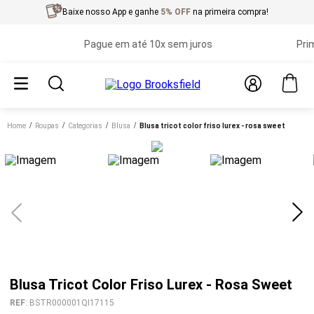
Baixe nosso App e ganhe
5% OFF
na primeira compra!
Pague em até 10x sem juros
Primeir
Home
roupas
categorias
blusa
blusa tricot color friso lurex - rosa sweet
Blusa Tricot Color Friso Lurex - Rosa Sweet
REF
:
BSTR000001QI17115