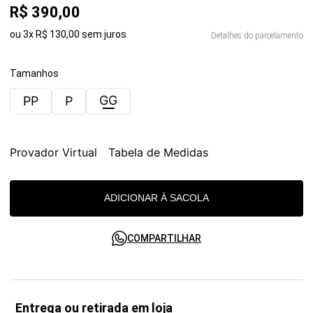
R$
390
,
00
ou
3
x
R$
130
,
00
sem juros
Detalhes do parcelamento
Tamanhos
GG
PP
P
Provador Virtual
Tabela de Medidas
ADICIONAR À SACOLA
COMPARTILHAR
Entrega ou retirada em loja