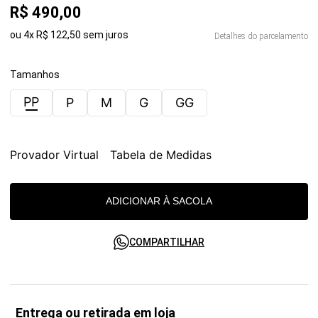
R$
490
,
00
ou
4
x
R$
122
,
50
sem juros
Detalhes do parcelamento
Tamanhos
PP
P
M
G
GG
Provador Virtual
Tabela de Medidas
ADICIONAR À SACOLA
COMPARTILHAR
Entrega ou retirada em loja