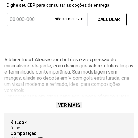
Digite seu CEP para consultar as opções de entrega
Não sei meu CEP
A blusa tricot Alessia com botões é a expressão do
minimalismo elegante, com design que valoriza linhas limpas
e feminilidade contemporânea. Sua modelagem sem
mangas, aliada ao decote em V com gola estruturada, cria
um visual moderno e refinado, ideal para composições
versáteis.
Confeccionada em tricot canelado, a peça oferece ajuste
confortável ao corpo, proporcionando caimento impecável
VER MAIS
e toque macio. Os botões metálicos aplicados na parte
frontal funcionam como destaque sutil, agregando
sofisticação e um acabamento diferenciado ao modelo.
KitLook
Perfeita para transitar entre ocasiões, a Alessia pode ser
false
usada tanto em produções elegantes com alfaiataria
Composição