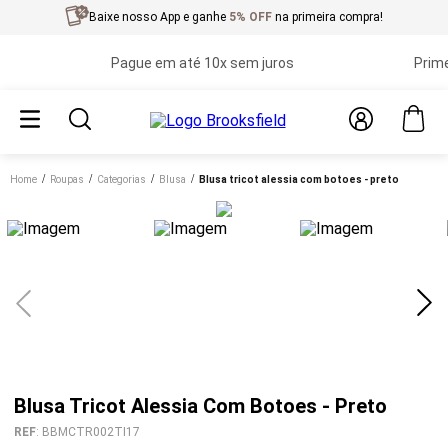
Baixe nosso App e ganhe
5% OFF
na primeira compra!
Pague em até 10x sem juros
Primeira 
Home
roupas
categorias
blusa
blusa tricot alessia com botoes - preto
Blusa Tricot Alessia Com Botoes - Preto
REF
:
BBMCTR002TI17