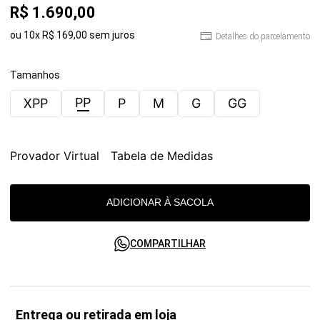
R$
1
.
690
,
00
ou
10
x
R$
169
,
00
sem juros
Detalhes do parcelamento
Tamanhos
PP
XPP
P
M
G
GG
Provador Virtual
Tabela de Medidas
ADICIONAR À SACOLA
COMPARTILHAR
Entrega ou retirada em loja