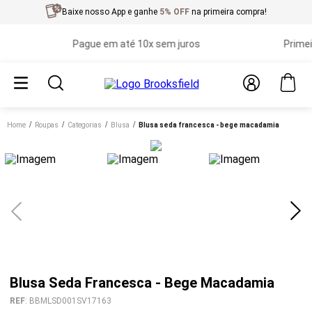
Baixe nosso App e ganhe
5% OFF
na primeira compra!
Pague em até 10x sem juros
Primeira t
Home
roupas
categorias
blusa
blusa seda francesca - bege macadamia
Blusa Seda Francesca - Bege Macadamia
REF
:
BBMLSD001SV17163