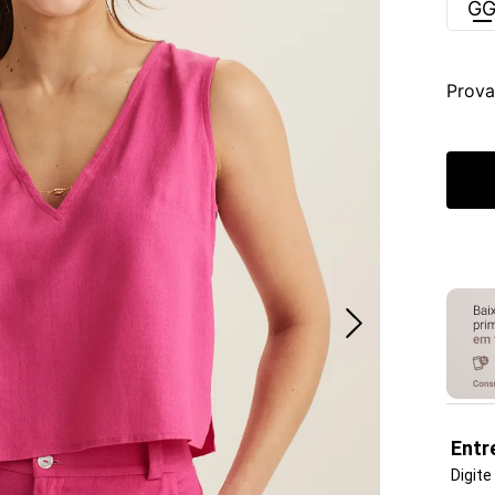
G
Prova
Entr
Digite