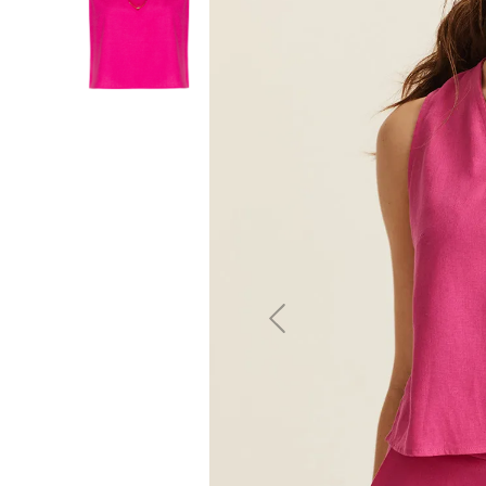
10
º
jeans