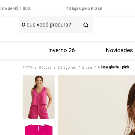
ma de R$ 1.000
40 lojas pelo Brasil
O que você procura?
TERMOS MAIS BUSCADOS
1
º
vestido
Inverno 26
Novidades
2
º
blazer
Home
blusa gloria - pink
roupas
categorias
blusa
3
º
calça
4
º
blusa
5
º
tricot
6
º
camisa
7
º
couro
8
º
calça jeans
9
º
saia