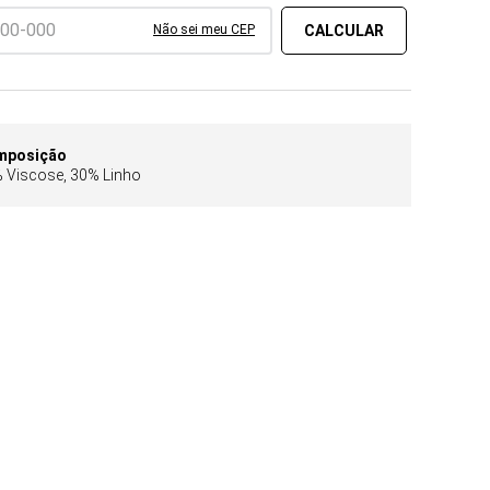
Não sei meu CEP
mposição
 Viscose, 30% Linho