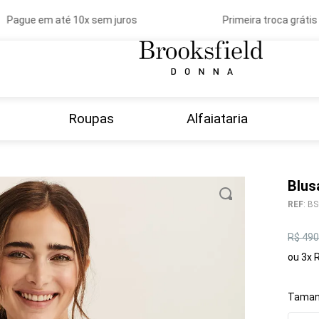
Pague em até 10x sem juros
Primeira troca grátis
Roupas
Alfaiataria
Blus
REF
:
BS
R$
490
ou
3
x
Taman