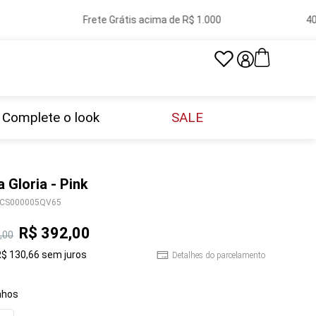
Frete Grátis acima de R$ 1.000
40 l
Complete o look
SALE
a Gloria - Pink
CS000005QV65
R$
392
,
00
,
00
R$
130
,
66
sem juros
Detalhes do parcelamento
hos