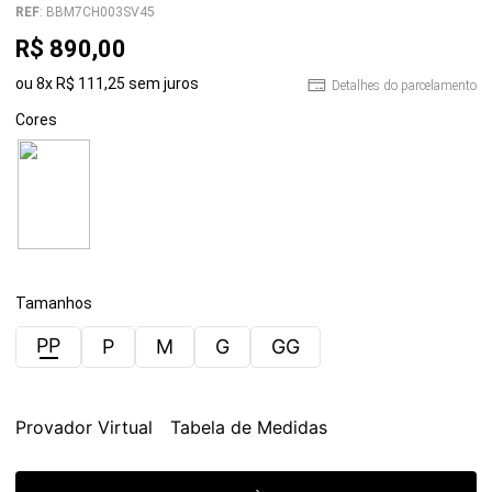
REF
:
BBM7CH003SV45
R$
890
,
00
ou
8
x
R$
111
,
25
sem juros
Detalhes do parcelamento
Cores
Tamanhos
PP
P
M
G
GG
Provador Virtual
Tabela de Medidas