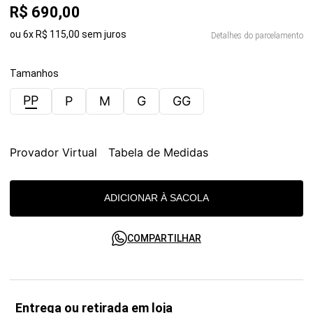
R$
690
,
00
ou
6
x
R$
115
,
00
sem juros
Detalhes do parcelamento
Tamanhos
PP
P
M
G
GG
Provador Virtual
Tabela de Medidas
ADICIONAR À SACOLA
COMPARTILHAR
Entrega ou retirada em loja