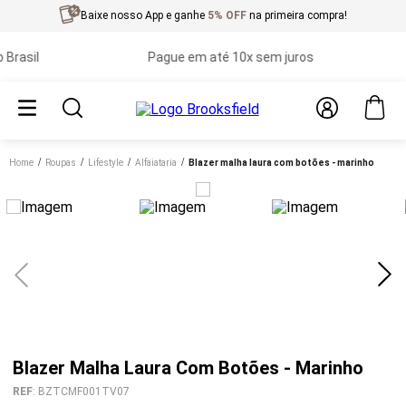
Baixe nosso App e ganhe
5% OFF
na primeira compra!
sil
Pague em até 10x sem juros
P
Home
roupas
lifestyle
alfaiataria
blazer malha laura com botões - marinho
Blazer Malha Laura Com Botões - Marinho
REF
:
BZTCMF001TV07