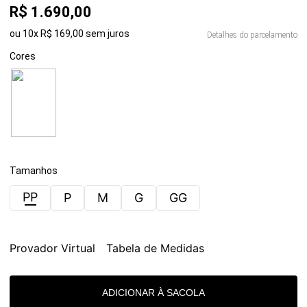
R$
1
.
690
,
00
ou
10
x
R$
169
,
00
sem juros
Detalhes do parcelamento
Cores
Tamanhos
PP
P
M
G
GG
Provador Virtual
Tabela de Medidas
ADICIONAR À SACOLA