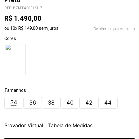
Preto
REF
:
BZMTAF001SI17
R$
1
.
490
,
00
ou
10
x
R$
149
,
00
sem juros
Detalhes do parcelamento
Cores
Tamanhos
34
36
38
40
42
44
Provador Virtual
Tabela de Medidas