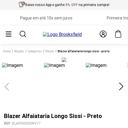
Baixe nosso App e ganhe
5% OFF
na primeira compra!
Pague em até 10x sem juros
Primeira troca 
Home
roupas
categorias
blazer
blazer alfaiataria longo sissi - preto
Blazer Alfaiataria Longo Sissi - Preto
REF
:
BLAF000003RV17