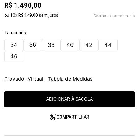
R$
1
.
490
,
00
ou
10
x
R$
149
,
00
sem juros
Detalhes do parcelamento
Tamanhos
36
34
38
40
42
44
46
Provador Virtual
Tabela de Medidas
ADICIONAR À SACOLA
COMPARTILHAR