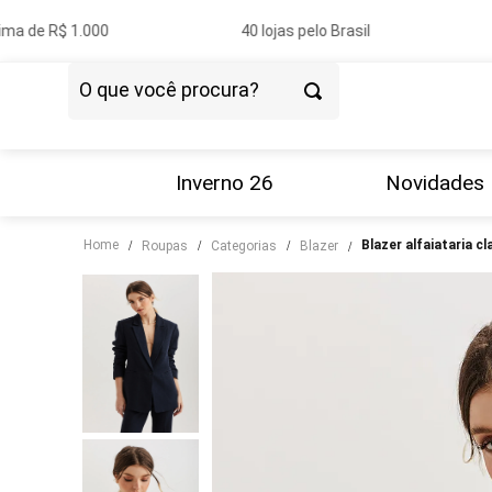
ma de R$ 1.000
40 lojas pelo Brasil
O que você procura?
TERMOS MAIS BUSCADOS
1
º
vestido
Inverno 26
Novidades
2
º
blazer
Home
blazer alfaiataria 
roupas
categorias
blazer
3
º
calça
4
º
blusa
5
º
tricot
6
º
camisa
7
º
saia
8
º
couro
9
º
calça jeans