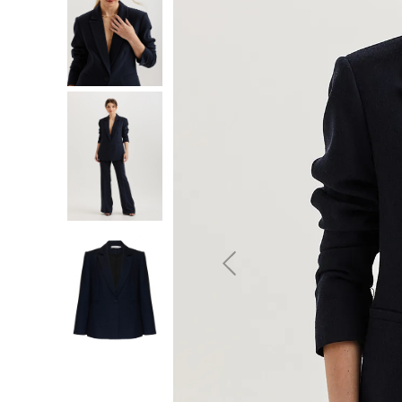
10
º
jeans