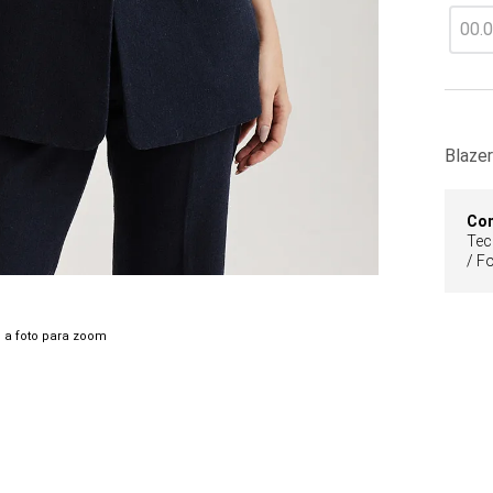
Blaze
Co
Tec
/ F
 a foto para zoom