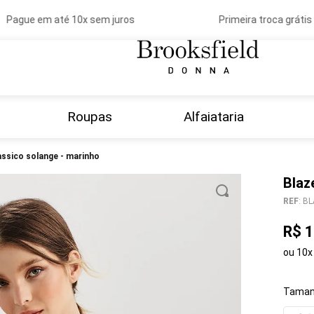
Pague em até 10x sem juros
Primeira troca grátis
Roupas
Alfaiataria
classico solange - marinho
Blaz
REF
:
BL
R$
1
ou
10
x
Taman