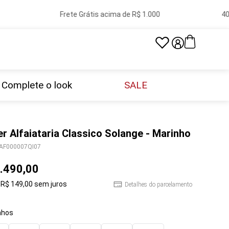
Frete Grátis acima de R$ 1.000
40 l
Complete o look
SALE
er Alfaiataria Classico Solange - Marinho
AF000007QI07
.
490
,
00
R$
149
,
00
sem juros
Detalhes do parcelamento
hos