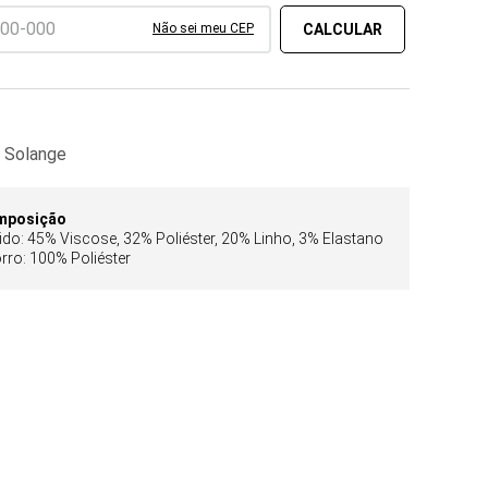
Não sei meu CEP
r Solange
mposição
ido: 45% Viscose, 32% Poliéster, 20% Linho, 3% Elastano
orro: 100% Poliéster