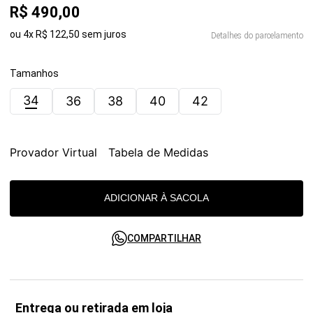
R$
490
,
00
ou
4
x
R$
122
,
50
sem juros
Detalhes do parcelamento
Tamanhos
34
36
38
40
42
Provador Virtual
Tabela de Medidas
ADICIONAR À SACOLA
COMPARTILHAR
Entrega ou retirada em loja