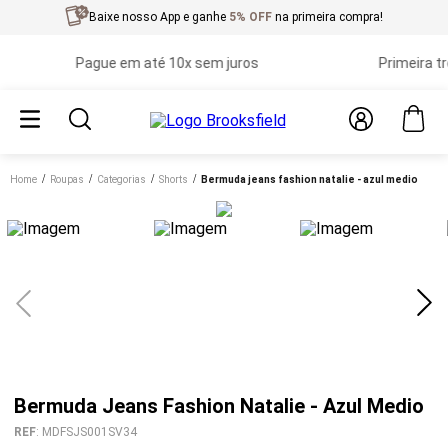
Baixe nosso App e ganhe
5% OFF
na primeira compra!
Pague em até 10x sem juros
Primeira troca
Home
roupas
categorias
shorts
bermuda jeans fashion natalie - azul medio
Bermuda Jeans Fashion Natalie - Azul Medio
REF
:
MDFSJS001SV34