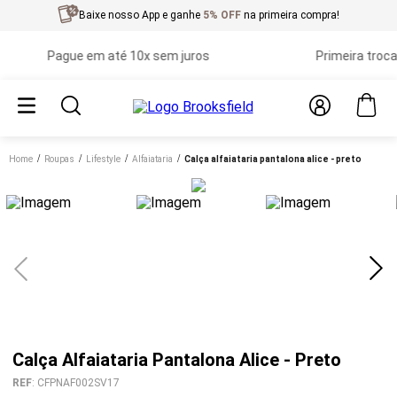
Baixe nosso App e ganhe
5% OFF
na primeira compra!
Pague em até 10x sem juros
Primeira troca gr
Home
roupas
lifestyle
alfaiataria
calça alfaiataria pantalona alice - preto
Calça Alfaiataria Pantalona Alice - Preto
REF
:
CFPNAF002SV17