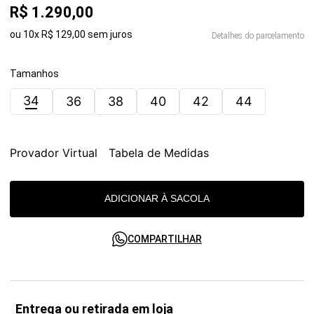
R$
1
.
290
,
00
ou
10
x
R$
129
,
00
sem juros
Detalhes do parcelamento
Tamanhos
34
36
38
40
42
44
Provador Virtual
Tabela de Medidas
ADICIONAR À SACOLA
COMPARTILHAR
Entrega ou retirada em loja