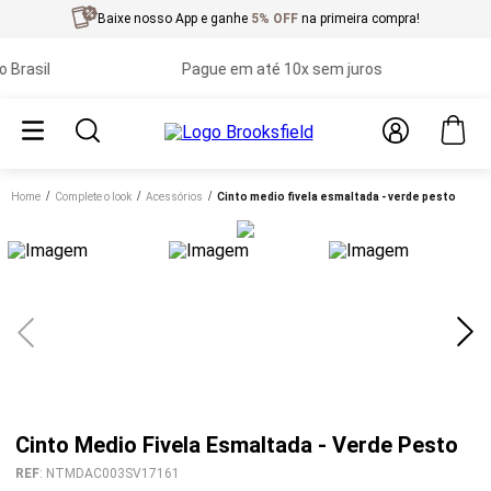
Baixe nosso App e ganhe
5% OFF
na primeira compra!
asil
Pague em até 10x sem juros
Home
complete o look
acessórios
cinto medio fivela esmaltada - verde pesto
Cinto Medio Fivela Esmaltada - Verde Pesto
REF
:
NTMDAC003SV17161