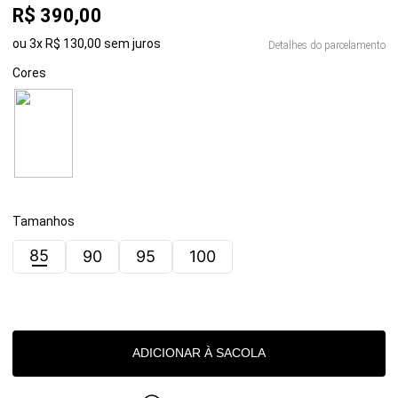
R$
390
,
00
ou
3
x
R$
130
,
00
sem juros
Detalhes do parcelamento
Cores
Tamanhos
85
90
95
100
ADICIONAR À SACOLA