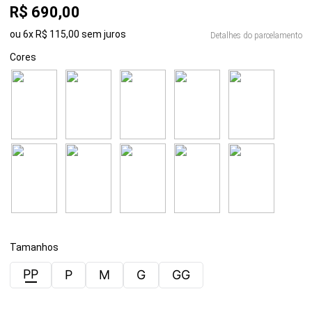
R$
690
,
00
ou
6
x
R$
115
,
00
sem juros
Detalhes do parcelamento
Cores
Tamanhos
PP
P
M
G
GG