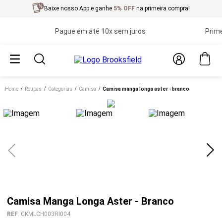
Baixe nosso App e ganhe
5% OFF
na primeira compra!
Pague em até 10x sem juros
Primeira 
Home
roupas
categorias
camisa
camisa manga longa aster - branco
Camisa Manga Longa Aster - Branco
REF
:
CKMLCH003RI004