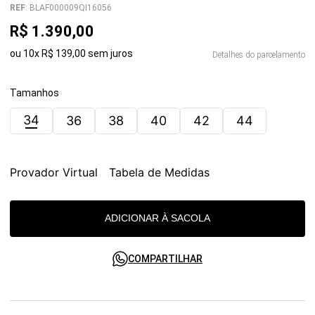
REF
:
BLAF000009QI16056
R$
1
.
390
,
00
ou
10
x
R$
139
,
00
sem juros
Detalhes do parcelamento
Tamanhos
34
36
38
40
42
44
Provador Virtual
Tabela de Medidas
ADICIONAR À SACOLA
COMPARTILHAR