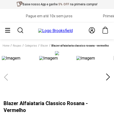
Baixe nosso App e ganhe
5% OFF
na primeira compra!
Pague em até 10x sem juros
Primeira t
Home
roupas
categorias
blazer
blazer alfaiataria classico rosana - vermelho
Blazer Alfaiataria Classico Rosana -
Vermelho