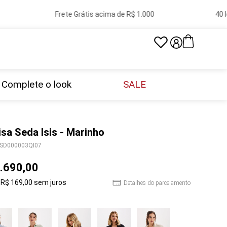
Frete Grátis acima de R$ 1.000
40 loj
Complete o look
SALE
sa Seda Isis - Marinho
SD000003QI07
.
690
,
00
R$
169
,
00
sem juros
Detalhes do parcelamento