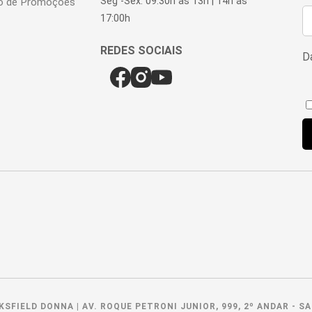
Seg -Sex: 09:30h às 13h | 14h às
o de Promoções
17:00h
Da
SFIELD DONNA | AV. ROQUE PETRONI JUNIOR, 999, 2º ANDAR - SA