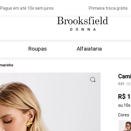
ague em até 10x sem juros
Primeira troca grátis
Roupas
Alfaiataria
- marinho
Cami
REF
:
CE
R$
1
ou
10
x
Cores