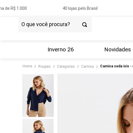
 de R$ 1.000
40 lojas pelo Brasil
P
O que você procura?
TERMOS MAIS BUSCADOS
1
º
vestido
Inverno 26
Novidades
2
º
blazer
Home
camisa seda isis 
roupas
categorias
camisa
3
º
calça
4
º
blusa
5
º
tricot
6
º
camisa
7
º
couro
8
º
calça jeans
9
º
saia