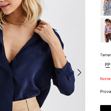
Taman
PP
Resta
Prova