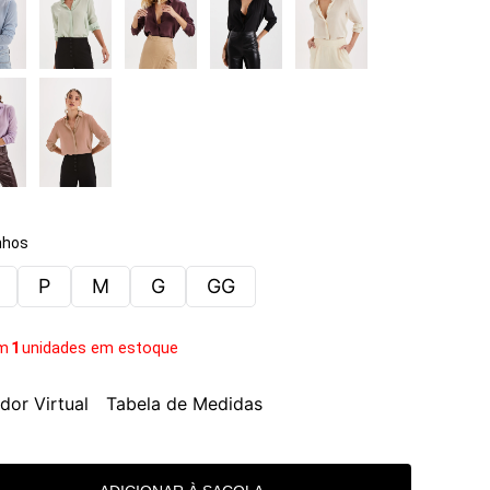
hos
P
M
G
GG
m
1
unidades em estoque
dor Virtual
Tabela de Medidas