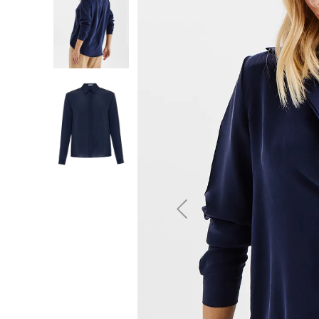
10
º
jeans