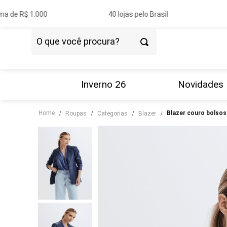
a de R$ 1.000
40 lojas pelo Brasil
P
O que você procura?
TERMOS MAIS BUSCADOS
1
º
vestido
Inverno 26
Novidades
2
º
blazer
Home
blazer couro bolsos
roupas
categorias
blazer
3
º
calça
4
º
blusa
5
º
tricot
6
º
camisa
7
º
saia
8
º
couro
9
º
calça jeans