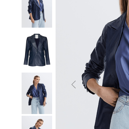
10
º
jeans