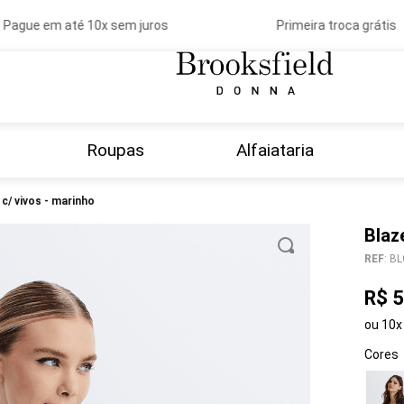
ague em até 10x sem juros
Primeira troca grátis
Roupas
Alfaiataria
 c/ vivos - marinho
Blaz
REF
:
BL
R$
5
ou
10
x
Cores