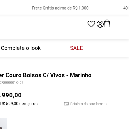
Frete Grátis acima de R$ 1.000
40 lo
Complete o look
SALE
er Couro Bolsos C/ Vivos - Marinho
CR000001QI07
.
990
,
00
R$
599
,
00
sem juros
Detalhes do parcelamento