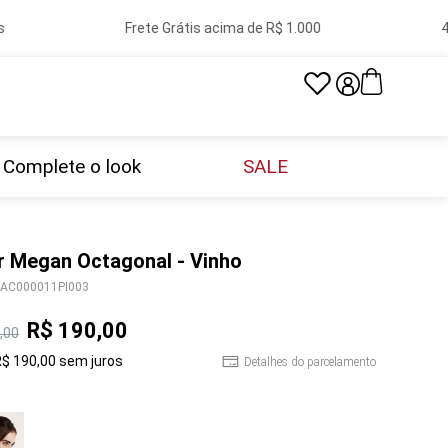
Frete Grátis acima de R$ 1.000
40 
Complete o look
SALE
r Megan Octagonal - Vinho
AC000011PI003
R$
190
,
00
,
00
R$
190
,
00
sem juros
Detalhes do parcelamento