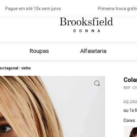
Pague em até 10x sem juros
Primeira troca grátis
Roupas
Alfaiataria
 octagonal - vinho
Cola
REF
:
CR
R$
290
ou
1
x
Cores