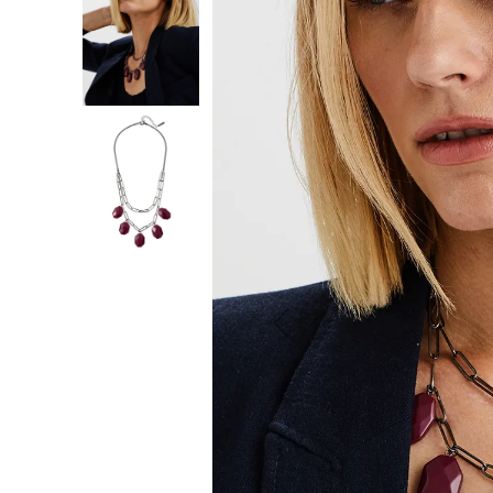
10
º
jeans