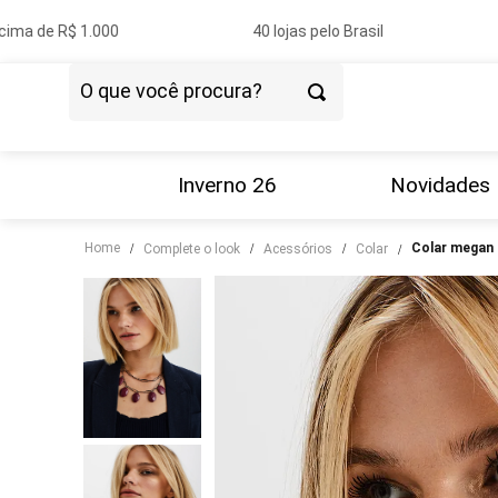
ma de R$ 1.000
40 lojas pelo Brasil
O que você procura?
TERMOS MAIS BUSCADOS
1
º
vestido
Inverno 26
Novidades
2
º
blazer
Home
colar megan
complete o look
acessórios
colar
3
º
calça
4
º
blusa
5
º
tricot
6
º
camisa
7
º
saia
8
º
couro
9
º
calça jeans